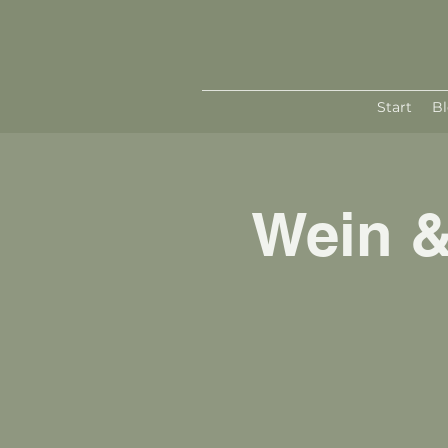
Start
B
Wein &