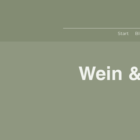
Start
B
Wein &