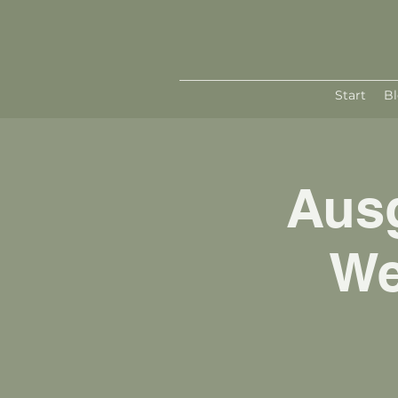
Start
B
Ausg
We