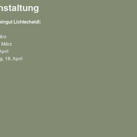
nstaltung
ingut Lichtscheidl:
ärz
. März
April
, 18. April