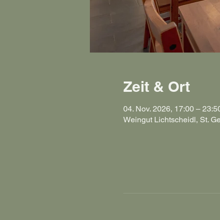
Zeit & Ort
04. Nov. 2026, 17:00 – 23:5
Weingut Lichtscheidl, St. G