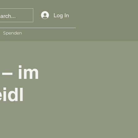
Log In
Spenden
 – im
idl