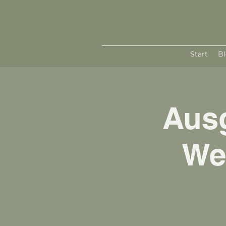
Start
B
Ausg
We