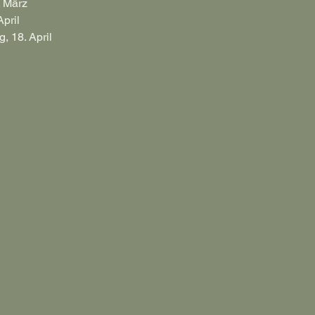
. März
April
, 18. April