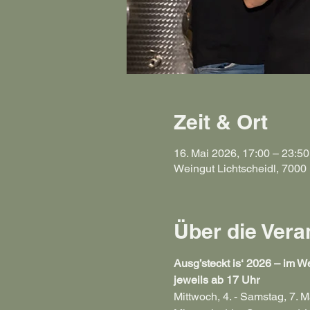
Zeit & Ort
16. Mai 2026, 17:00 – 23:50
Weingut Lichtscheidl, 7000 
Über die Vera
Ausg’steckt is‘ 2026 – im We
jeweils ab 17 Uhr
Mittwoch, 4. - Samstag, 7. M