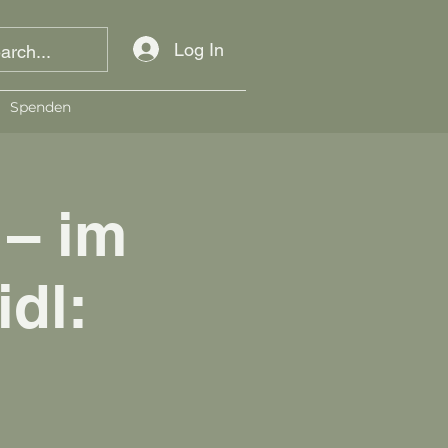
Log In
Spenden
 – im
dl: