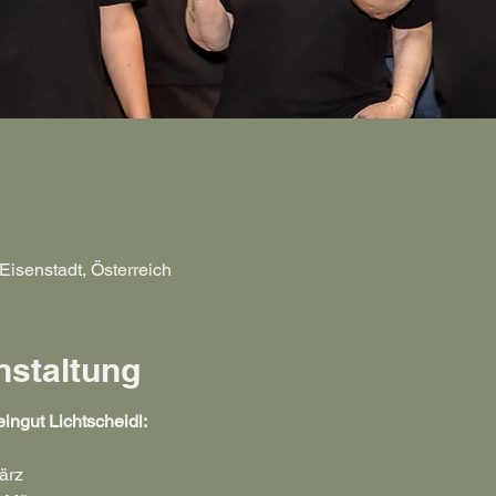
Eisenstadt, Österreich
nstaltung
ingut Lichtscheidl:
ärz