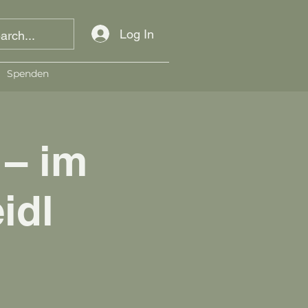
Log In
Spenden
 – im
idl