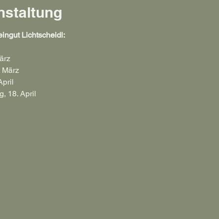
nstaltung
ingut Lichtscheidl:
ärz
. März
April
, 18. April