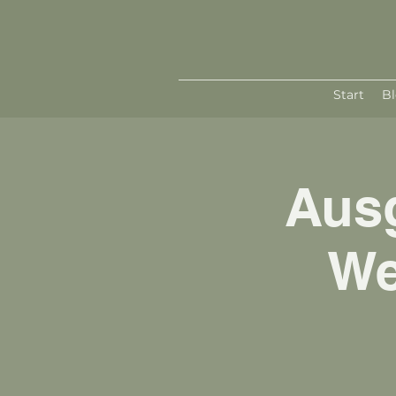
Start
B
Ausg
We