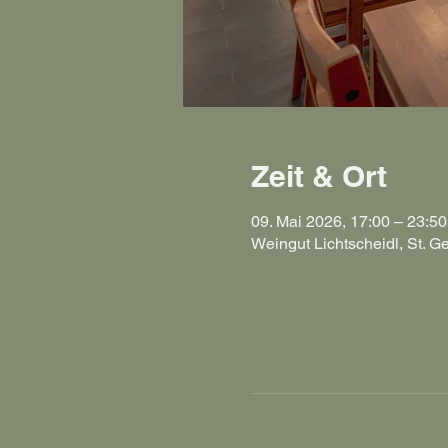
Zeit & Ort
09. Mai 2026, 17:00 – 23:50
Weingut Lichtscheidl, St. G