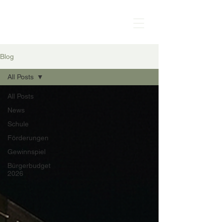
Blog
All Posts
All Posts
News
Schule
Förderungen
Gewinnspiel
Bürgerbudget
2026